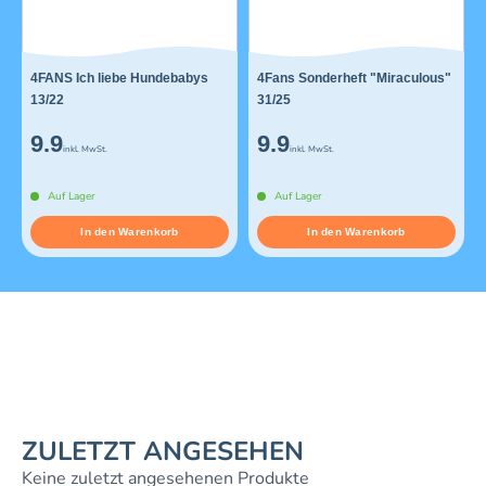
4FANS Ich liebe Hundebabys
4Fans Sonderheft "Miraculous"
13/22
31/25
9.9
9.9
inkl. MwSt.
inkl. MwSt.
Auf Lager
Auf Lager
In den Warenkorb
In den Warenkorb
ZULETZT ANGESEHEN
Keine zuletzt angesehenen Produkte