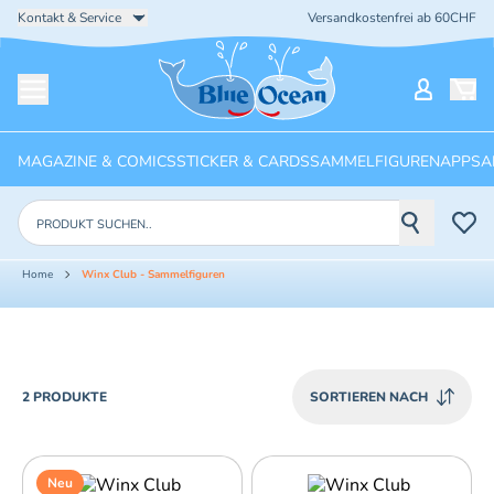
Kontakt & Service
Versandkostenfrei ab 60CHF
Startseite
Mein Ko
Menü öffnen
MAGAZINE & COMICS
STICKER & CARDS
SAMMELFIGUREN
APPS
A
Produkte suchen
Home
Winx Club - Sammelfiguren
PRODUCTS
2 PRODUKTE
SORTIEREN NACH
Neu