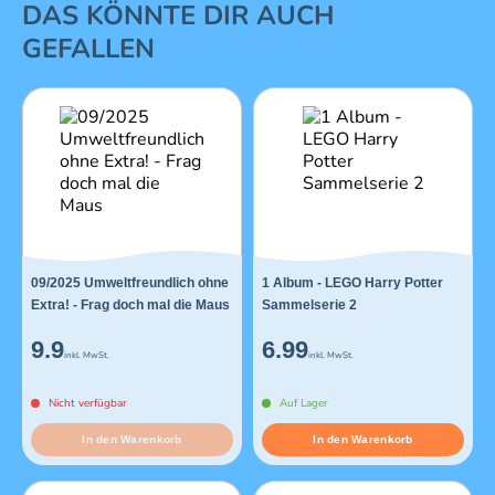
1 von 16
DAS KÖNNTE DIR AUCH
GEFALLEN
09/2025 Umweltfreundlich ohne
1 Album - LEGO Harry Potter
Extra! - Frag doch mal die Maus
Sammelserie 2
9.9
6.99
inkl. MwSt.
inkl. MwSt.
Nicht verfügbar
Auf Lager
In den Warenkorb
In den Warenkorb