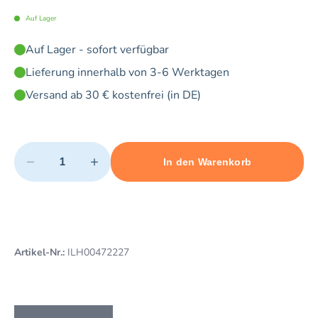
Auf Lager
Auf Lager - sofort verfügbar
Lieferung innerhalb von 3-6 Werktagen
Versand ab 30 € kostenfrei (in DE)
Quantity
−
+
In den Warenkorb
Minimum quantity: 1
Add 1 item to cart
Maximum quantity: 5
Artikel-Nr.:
ILH00472227