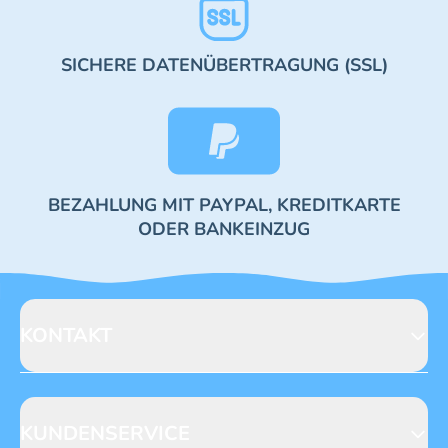
SICHERE DATENÜBERTRAGUNG (SSL)
BEZAHLUNG MIT PAYPAL, KREDITKARTE
ODER BANKEINZUG
KONTAKT
Blue Ocean Entertainment AG
Seidenstraße 19
70174 Stuttgart
KUNDENSERVICE