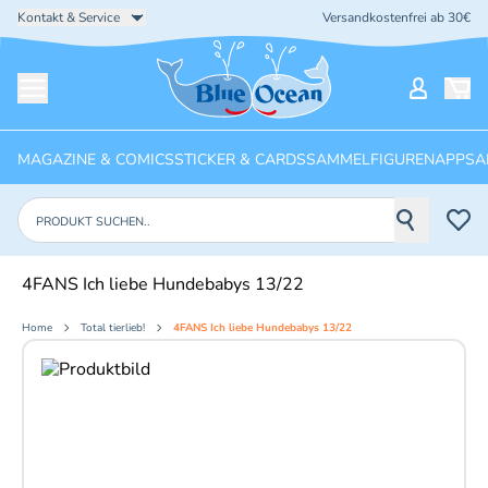
Kontakt & Service
Versandkostenfrei ab 30€
Startseite
Mein Ko
Menü öffnen
MAGAZINE & COMICS
STICKER & CARDS
SAMMELFIGUREN
APPS
A
Produkte suchen
4FANS Ich liebe Hundebabys 13/22
Home
Total tierlieb!
4FANS Ich liebe Hundebabys 13/22
Aktuelles Bild: 1 von 2