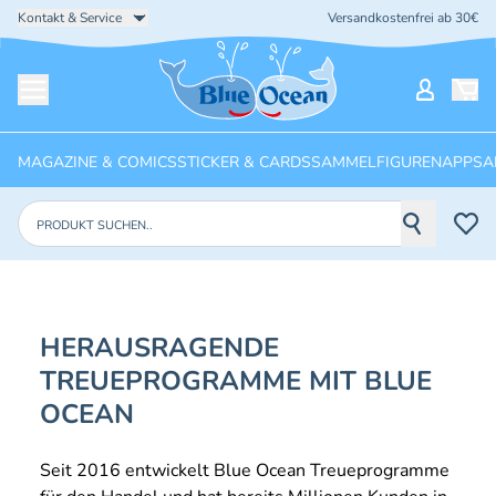
Kontakt & Service
Versandkostenfrei ab 30€
Startseite
Mein Ko
Menü öffnen
MAGAZINE & COMICS
STICKER & CARDS
SAMMELFIGUREN
APPS
A
Produkte suchen
HERAUSRAGENDE
TREUEPROGRAMME MIT BLUE
OCEAN
Seit 2016 entwickelt Blue Ocean Treueprogramme