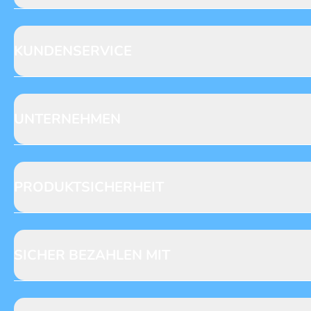
Blue Ocean Entertainment AG
Seidenstraße 19
70174 Stuttgart
KUNDENSERVICE
https://www.blue-ocean.de/kundenservice
Abo-Telefon: +49 (0) 781 / 6396735**
Gewinnspiele
Leserpost
UNTERNEHMEN
NACHRICHT SCHREIBEN
Anfragen
Datenschutz
Verlag
Reklamation
Loyalty
Abo kündigen
PRODUKTSICHERHEIT
Presse
Jobs & Praktika
Fragen zur Produktsicherheit
Licensing
Mediadaten
SICHER BEZAHLEN MIT