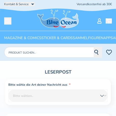
Kontakt & Service
Versandkostenfrei ab 30€
Startseite
Mein Ko
Menü öffnen
MAGAZINE & COMICS
STICKER & CARDS
SAMMELFIGUREN
APPS
A
Produkte suchen
LESERPOST
Bitte wähle die Art deiner Nachricht aus
*