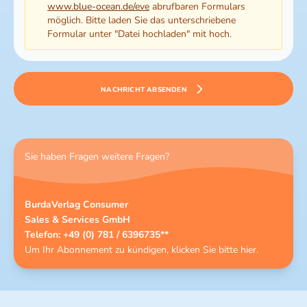
www.blue-ocean.de/eve
abrufbaren Formulars
möglich. Bitte laden Sie das unterschriebene
Formular unter "Datei hochladen" mit hoch.
NACHRICHT ABSENDEN
Sie haben Fragen weitere Fragen?
BurdaVerlag Consumer
Sales & Services GmbH
Telefon: +49 (0) 781 / 6396735**
Um Ihr Abonnement zu kündigen, klicken Sie bitte
hier
.