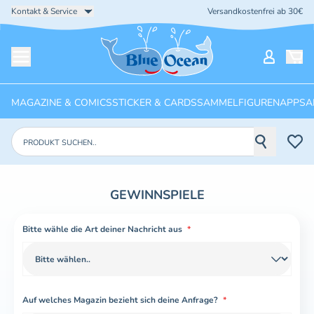
Kontakt & Service
Versandkostenfrei ab 30€
Startseite
Mein Ko
Menü öffnen
MAGAZINE & COMICS
STICKER & CARDS
SAMMELFIGUREN
APPS
A
Produkte suchen
GEWINNSPIELE
Bitte wähle die Art deiner Nachricht aus
*
Auf welches Magazin bezieht sich deine Anfrage?
*