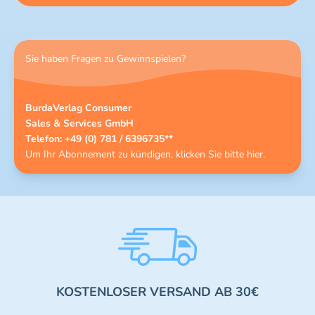
Sie haben Fragen zu Gewinnspielen?
BurdaVerlag Consumer
Sales & Services GmbH
Telefon: +49 (0) 781 / 6396735**
Um Ihr Abonnement zu kündigen, klicken Sie bitte
hier
.
KOSTENLOSER VERSAND AB 30€