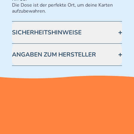
Die Dose ist der perfekte Ort, um deine Karten
aufzubewahren.
SICHERHEITSHINWEISE
Achtung! Nicht geeignet für Kinder unter 3 Jahren.
Enthält verschluckbare Kleinteile -
ANGABEN ZUM HERSTELLER
Erstickungsgefahr.
Blue Ocean Entertainment AG https://www.blue-
ocean.de/kundenservice Telefonnummer: 0711
2202990 Seidenstraße 19 70174 Stuttgart