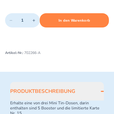
Quantity
−
+
In den Warenkorb
Minimum quantity: 1
Add 1 item to cart
Maximum quantity: 3
Artikel-Nr.:
702266-A
PRODUKTBESCHREIBUNG
Erhalte eine von drei Mini Tin-Dosen, darin
enthalten sind 5 Booster und die limitierte Karte
Nr. 15.