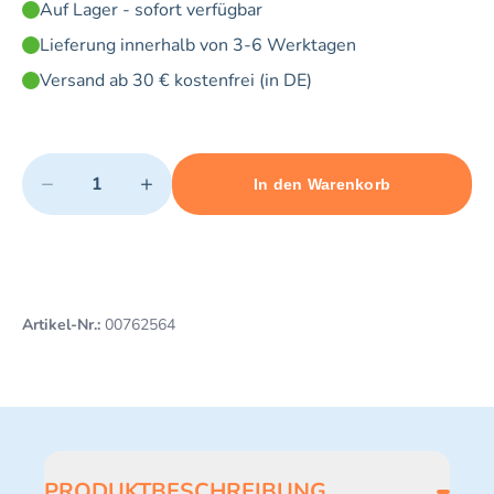
Auf Lager - sofort verfügbar
Lieferung innerhalb von 3-6 Werktagen
Versand ab 30 € kostenfrei (in DE)
Quantity
−
+
In den Warenkorb
Minimum quantity: 1
Add 1 item to cart
Maximum quantity: 5
Artikel-Nr.:
00762564
PRODUKTBESCHREIBUNG