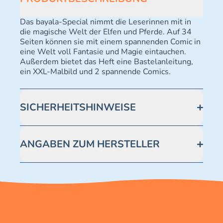
Das bayala-Special nimmt die Leserinnen mit in
die magische Welt der Elfen und Pferde. Auf 34
Seiten können sie mit einem spannenden Comic in
eine Welt voll Fantasie und Magie eintauchen.
Außerdem bietet das Heft eine Bastelanleitung,
ein XXL-Malbild und 2 spannende Comics.
SICHERHEITSHINWEISE
Figur. Achtung! Nicht für Kinder unter 3 Jahren
geeignet. Kleine Teile. Erstickungsgefahr.
ANGABEN ZUM HERSTELLER
Notizblock. Dies ist kein Spielzeug. Bitte außerhalb
der Reichweite von Kleinkindern aufbewahren.
Schleich GmbH Am Limes 69 73527 Schwäbisch
Erstickungsgefahr durch verschluckbare Kleinteile.
Gmünd Germany
Blue Ocean Entertainment AG
safety@blue-ocean-ag.de
leserservice2@blue-ocean-ag.de
Telefonnummer: 0711 2202990