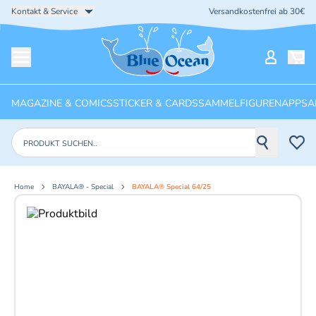
Kontakt & Service
Versandkostenfrei ab 30€
Startseite
Mein Ko
Menü öffnen
MAGAZINE & COMICS
STICKER & CARDS
SAMMELFIGUREN
APPS
A
Produkte suchen
Home
BAYALA® - Special
BAYALA® Special 64/25
Aktuelles Bild: 1 von 2