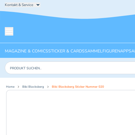
Kontakt & Service
Menü öffnen
MAGAZINE & COMICS
STICKER & CARDS
SAMMELFIGUREN
APPS
A
Produkte suchen
Home
Bibi Blocksberg
Bibi Blocksberg Sticker Nummer 020