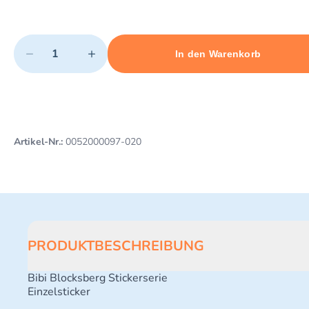
Quantity
−
+
In den Warenkorb
Minimum quantity: 1
Add 1 item to cart
Maximum quantity: 45
Artikel-Nr.:
0052000097-020
PRODUKTBESCHREIBUNG
Bibi Blocksberg Stickerserie
Einzelsticker