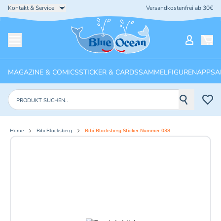
Kontakt & Service
Versandkostenfrei ab 30€
Startseite
Mein Ko
Menü öffnen
MAGAZINE & COMICS
STICKER & CARDS
SAMMELFIGUREN
APPS
A
Produkte suchen
Home
Bibi Blocksberg
Bibi Blocksberg Sticker Nummer 038