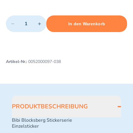
Quantity
−
+
In den Warenkorb
Minimum quantity: 1
Add 1 item to cart
Maximum quantity: 48
Artikel-Nr.:
0052000097-038
PRODUKTBESCHREIBUNG
Bibi Blocksberg Stickerserie
Einzelsticker