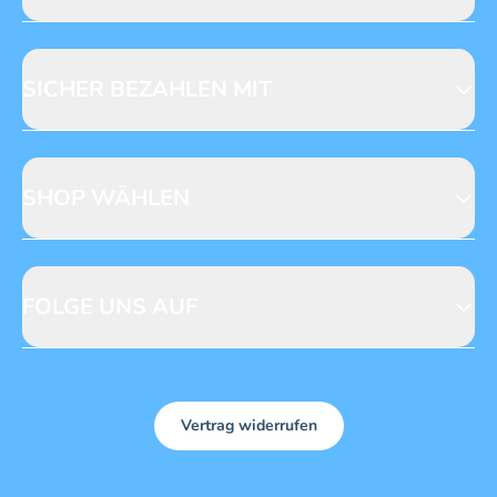
Jobs & Praktika
Fragen zur Produktsicherheit
Licensing
Mediadaten
SICHER BEZAHLEN MIT
SHOP WÄHLEN
CH
DE
FOLGE UNS AUF
Vertrag widerrufen