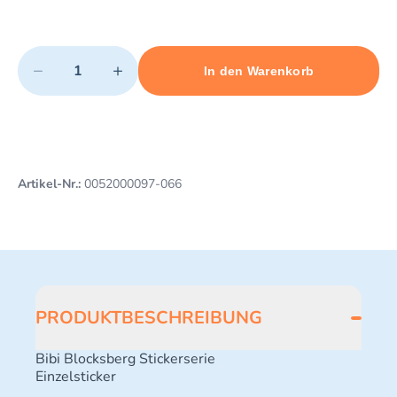
Quantity
−
+
In den Warenkorb
Minimum quantity: 1
Add 1 item to cart
Maximum quantity: 40
Artikel-Nr.:
0052000097-066
PRODUKTBESCHREIBUNG
Bibi Blocksberg Stickerserie
Einzelsticker