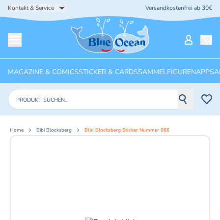
Kontakt & Service
Versandkostenfrei ab 30€
Startseite
Mein Ko
Menü öffnen
MAGAZINE & COMICS
STICKER & CARDS
SAMMELFIGUREN
APPS
A
Produkte suchen
Home
Bibi Blocksberg
Bibi Blocksberg Sticker Nummer 066