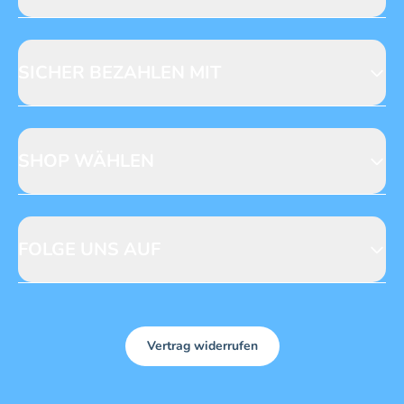
Jobs & Praktika
Fragen zur Produktsicherheit
Licensing
Mediadaten
SICHER BEZAHLEN MIT
SHOP WÄHLEN
CH
DE
FOLGE UNS AUF
Vertrag widerrufen