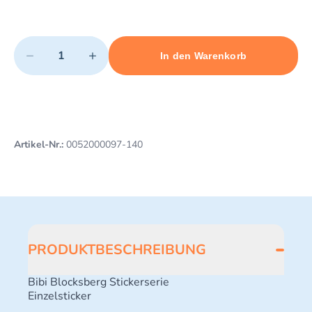
Quantity
−
+
In den Warenkorb
Minimum quantity: 1
Add 1 item to cart
Maximum quantity: 37
Artikel-Nr.:
0052000097-140
PRODUKTBESCHREIBUNG
Bibi Blocksberg Stickerserie
Einzelsticker