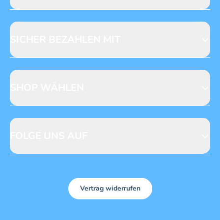
Jobs & Praktika
Fragen zur Produktsicherheit
Licensing
Mediadaten
SICHER BEZAHLEN MIT
SHOP WÄHLEN
CH
DE
FOLGE UNS AUF
Vertrag widerrufen