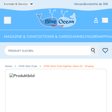
Kontakt & Service
Versandkostenfrei ab 30€
Startseite
Mein Ko
Menü öffnen
MAGAZINE & COMICS
STICKER & CARDS
SAMMELFIGUREN
APPS
A
Produkte suchen
Home
CHIX Girls Club
CHIX Girls Club #glitter (Serie 2) - Display
Aktuelles Bild: 1 von 9