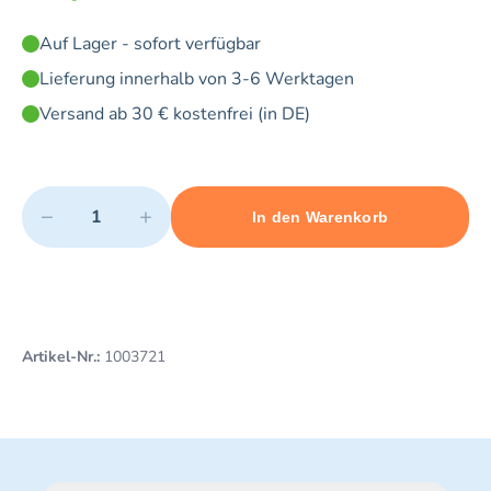
Auf Lager - sofort verfügbar
Lieferung innerhalb von 3-6 Werktagen
Versand ab 30 € kostenfrei (in DE)
Quantity
−
+
In den Warenkorb
Minimum quantity: 1
Add 1 item to cart
Maximum quantity: 1
Artikel-Nr.:
1003721