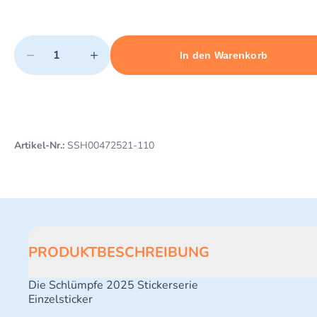
Quantity
−
+
In den Warenkorb
Minimum quantity: 1
Add 1 item to cart
Maximum quantity: 3
Artikel-Nr.:
SSH00472521-110
PRODUKTBESCHREIBUNG
Die Schlümpfe 2025 Stickerserie
Einzelsticker