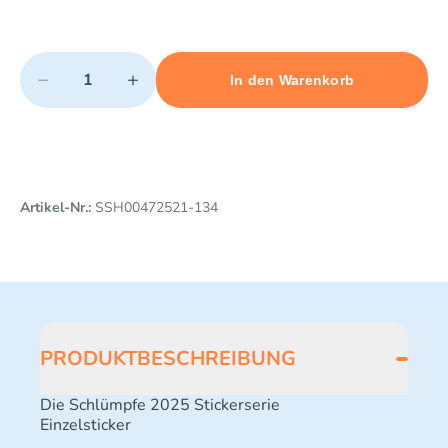
Quantity
−
+
In den Warenkorb
Minimum quantity: 1
Add 1 item to cart
Maximum quantity: 3
Artikel-Nr.:
SSH00472521-134
PRODUKTBESCHREIBUNG
Die Schlümpfe 2025 Stickerserie
Einzelsticker