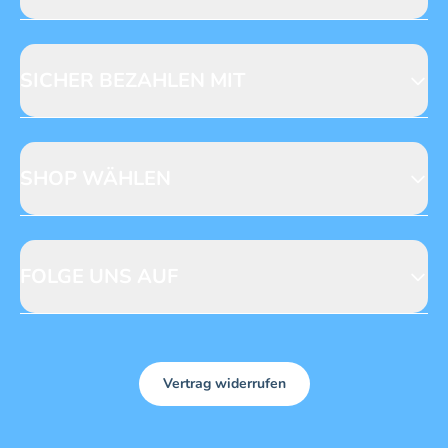
Jobs & Praktika
Fragen zur Produktsicherheit
Licensing
Mediadaten
SICHER BEZAHLEN MIT
SHOP WÄHLEN
CH
DE
FOLGE UNS AUF
Vertrag widerrufen