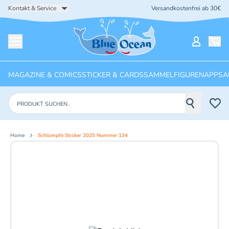
Kontakt & Service
Versandkostenfrei ab 30€
Startseite
Mein Ko
Menü öffnen
MAGAZINE & COMICS
STICKER & CARDS
SAMMELFIGUREN
APPS
A
Produkte suchen
Home
Schlümpfe Sticker 2025 Nummer 134