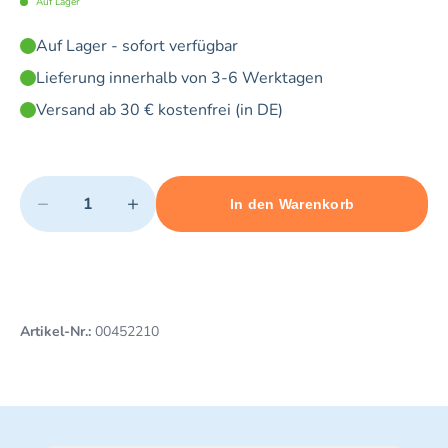
Auf Lager
Auf Lager - sofort verfügbar
Lieferung innerhalb von 3-6 Werktagen
Versand ab 30 € kostenfrei (in DE)
Quantity
−
+
In den Warenkorb
Minimum quantity: 1
Add 1 item to cart
Maximum quantity: 5
Artikel-Nr.:
00452210