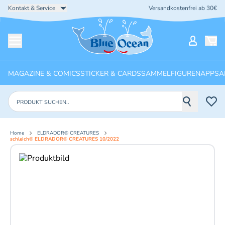
Kontakt & Service
Versandkostenfrei ab 30€
Startseite
Mein Ko
Menü öffnen
MAGAZINE & COMICS
STICKER & CARDS
SAMMELFIGUREN
APPS
A
Produkte suchen
Home
ELDRADOR® CREATURES
schleich® ELDRADOR® CREATURES 10/2022
Aktuelles Bild: 1 von 2