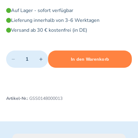
Auf Lager - sofort verfügbar
Lieferung innerhalb von 3-6 Werktagen
Versand ab 30 € kostenfrei (in DE)
Quantity
−
+
In den Warenkorb
Minimum quantity: 1
Add 1 item to cart
Maximum quantity: 20
Artikel-Nr.:
GSS0148000013