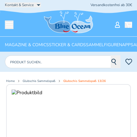
Kontakt & Service
Versandkostenfrei ab 30€
Startseite
Mein Ko
Menü öffnen
MAGAZINE & COMICS
STICKER & CARDS
SAMMELFIGUREN
APPS
A
Produkte suchen
Home
Glubschis Sammelspaß
Glubschis Sammelspaß 13/26
Aktuelles Bild: 1 von 5