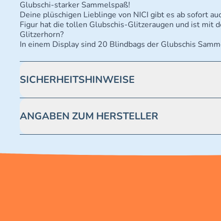
Glubschi-starker Sammelspaß!
Deine plüschigen Lieblinge von NICI gibt es ab sofort 
Figur hat die tollen Glubschis-Glitzeraugen und ist mi
Glitzerhorn?
In einem Display sind 20 Blindbags der Glubschis Samme
SICHERHEITSHINWEISE
Achtung! Nicht geeignet für Kinder unter 3 Jahren. Enthäl
ANGABEN ZUM HERSTELLER
Blue Ocean Entertainment AG https://www.blue-ocean