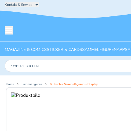
Kontakt & Service
Menü öffnen
MAGAZINE & COMICS
STICKER & CARDS
SAMMELFIGUREN
APPS
A
Produkte suchen
Home
Sammelfiguren
Glubschis Sammelfiguren - Display
Aktuelles Bild: 1 von 3