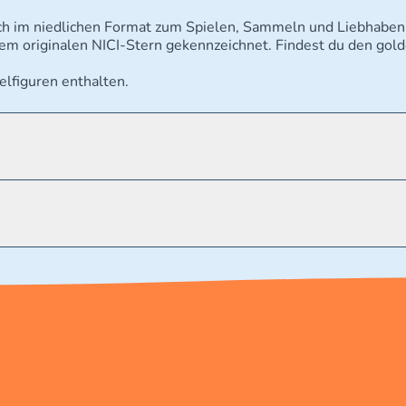
auch im niedlichen Format zum Spielen, Sammeln und Liebhaben!
t dem originalen NICI-Stern gekennzeichnet. Findest du den go
lfiguren enthalten.
t verschluckbare Kleinteile - Erstickungsgefahr.
.de/kundenservice Telefonnummer: 0711 2202990 Seidenstra