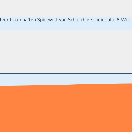
 zur traumhaften Spielwelt von Schleich erscheint alle 8 W
 Kleine Teile. Erstickungsgefahr.
 Reichweite von Kleinkindern aufbewahren.
.de/kundenservice Telefonnummer: 0711 2202990 Seidenstra