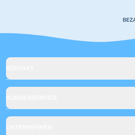
BEZ
KONTAKT
Blue Ocean Entertainment AG
Seidenstraße 19
70174 Stuttgart
KUNDENSERVICE
https://www.blue-ocean.de/kundenservice
Abo-Telefon: +49 (0) 781 / 6396735**
Gewinnspiele
Leserpost
UNTERNEHMEN
NACHRICHT SCHREIBEN
Anfragen