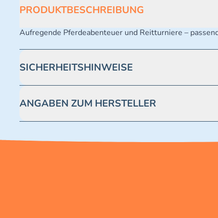
PRODUKTBESCHREIBUNG
Aufregende Pferdeabenteuer und Reitturniere – passend
SICHERHEITSHINWEISE
Figur. Achtung. Nicht für Kinder unter 3 Jahren geeignet.
Modell-Nr. 782455
ANGABEN ZUM HERSTELLER
Dies ist kein Spielzeug. Halskette. Bitte außerhalb der
Modell-Nr. 782455EX2
Blue Ocean Entertainment AG https://www.blue-ocean