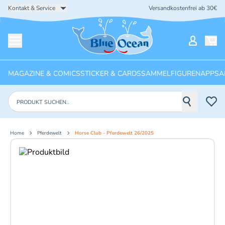
Kontakt & Service
Versandkostenfrei ab 30€
Startseite
Mein Ko
Menü öffnen
MAGAZINE & COMICS
STICKER & CARDS
SAMMELFIGUREN
APPS
A
Produkte suchen
Home
Pferdewelt
Horse Club - Pferdewelt 26/2025
Aktuelles Bild: 1 von 2