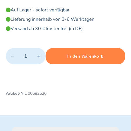
Auf Lager - sofort verfügbar
Lieferung innerhalb von 3-6 Werktagen
Versand ab 30 € kostenfrei (in DE)
Quantity
−
+
In den Warenkorb
Minimum quantity: 1
Add 1 item to cart
Maximum quantity: 5
Artikel-Nr.:
00582526