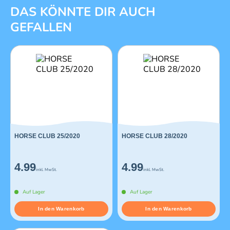
1 von 3
DAS KÖNNTE DIR AUCH
GEFALLEN
HORSE CLUB 25/2020
HORSE CLUB 28/2020
4.99
4.99
inkl. MwSt.
inkl. MwSt.
Auf Lager
Auf Lager
In den Warenkorb
In den Warenkorb