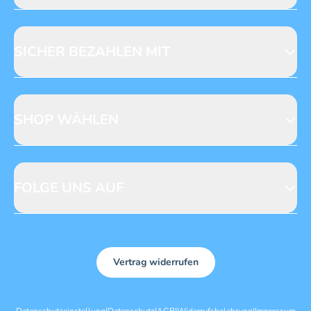
Jobs & Praktika
Fragen zur Produktsicherheit
Licensing
Mediadaten
SICHER BEZAHLEN MIT
SHOP WÄHLEN
CH
DE
FOLGE UNS AUF
Vertrag widerrufen