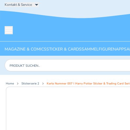
Kontakt & Service
Menü öffnen
MAGAZINE & COMICS
STICKER & CARDS
SAMMELFIGUREN
APPS
A
Produkte suchen
Home
Stickerserie 2
Karte Nummer 007 I Harry Potter Sticker & Trading Card Ser