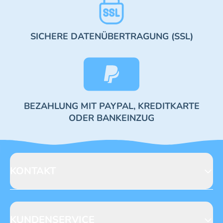
SICHERE DATENÜBERTRAGUNG (SSL)
BEZAHLUNG MIT PAYPAL, KREDITKARTE
ODER BANKEINZUG
KONTAKT
Blue Ocean Entertainment AG
Seidenstraße 19
70174 Stuttgart
KUNDENSERVICE