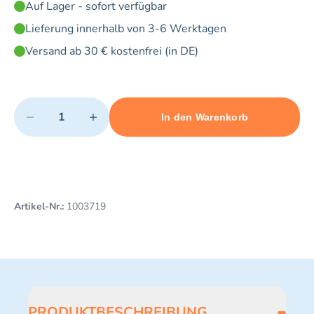
Auf Lager - sofort verfügbar
Lieferung innerhalb von 3-6 Werktagen
Versand ab 30 € kostenfrei (in DE)
Quantity
−
+
In den Warenkorb
Minimum quantity: 1
Add 1 item to cart
Maximum quantity: 20
Artikel-Nr.:
1003719
PRODUKTBESCHREIBUNG