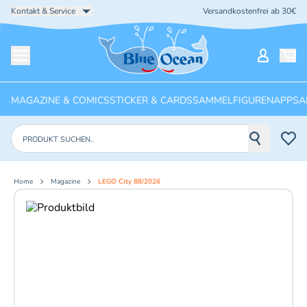
Kontakt & Service
Versandkostenfrei ab 30€
Startseite
Mein Ko
Menü öffnen
MAGAZINE & COMICS
STICKER & CARDS
SAMMELFIGUREN
APPS
A
Produkte suchen
Home
Magazine
LEGO City 88/2026
Aktuelles Bild: 1 von 5