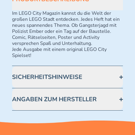
Im LEGO City Magazin kannst du die Welt der
großen LEGO Stadt entdecken. Jedes Heft hat ein
neues spannendes Thema. Ob Gangsterjagd mit
Polizist Ember oder ein Tag auf der Baustelle.
Comic, Rätselseiten, Poster und Activity
versprechen Spaß und Unterhaltung.
Jede Ausgabe mit einem original LEGO City
Spielset!
SICHERHEITSHINWEISE
Achtung! Erstickungsgefahr. Kleine Teile.
ANGABEN ZUM HERSTELLER
Blue Ocean Entertainment AG https://www.blue-
ocean.de/kundenservice Telefonnummer: 0711
2202990 Seidenstraße 19 70174 Stuttgart