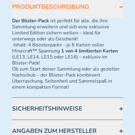
PRODUKTBESCHREIBUNG
Der Blister-Pack
ist perfekt für alle, die ihre
Sammlung erweitern und sich eine exklusive
Limited Edition sichern wollen – ideal für
unterwegs oder als Geschenk!
Inhalt: 4 Boosterpacks – je 6 Karten voller
Minecraft™ Spannung
1 von 4 limitierten Karten
(LE13, LE14, LE15 oder LE16) – exklusiv im
Blister-Pack!
Ob zum Start deiner Sammlung oder als gezielter
Nachschub – der Blister-Pack kombiniert
Überraschung, Seltenheit und Sammelspaß in
einem kompakten Format!
SICHERHEITSHINWEISE
Achtung! Nicht geeignet für Kinder unter 3 Jahren.
Enthält verschluckbare Kleinteile.
ANGABEN ZUM HERSTELLER
Erstickungsgefahr.