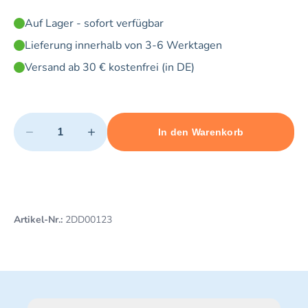
Auf Lager - sofort verfügbar
Lieferung innerhalb von 3-6 Werktagen
Versand ab 30 € kostenfrei (in DE)
Quantity
−
+
In den Warenkorb
Minimum quantity: 1
Add 1 item to cart
Maximum quantity: 16
Artikel-Nr.:
2DD00123