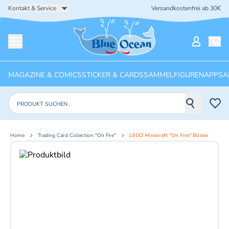
Kontakt & Service
Versandkostenfrei ab 30€
Startseite
Mein Ko
Menü öffnen
MAGAZINE & COMICS
STICKER & CARDS
SAMMELFIGUREN
APPS
A
Produkte suchen
Home
Trading Card Collection "On Fire"
LEGO Minecraft "On Fire" Blister
Aktuelles Bild: 1 von 5