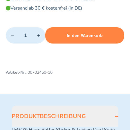
Versand ab 30 € kostenfrei (in DE)
Quantity
−
+
In den Warenkorb
Minimum quantity: 1
Add 1 item to cart
Maximum quantity: 3
Artikel-Nr.:
00702450-16
PRODUKTBESCHREIBUNG
LEGO® Harry Potter Sticker & Trading Card Serie