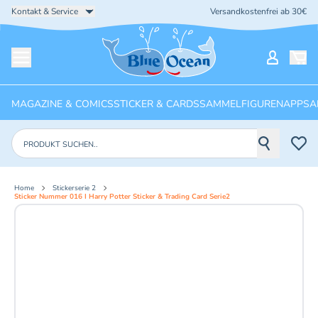
Kontakt & Service
Versandkostenfrei ab 30€
Startseite
Mein Ko
Menü öffnen
MAGAZINE & COMICS
STICKER & CARDS
SAMMELFIGUREN
APPS
A
Produkte suchen
Home
Stickerserie 2
Sticker Nummer 016 I Harry Potter Sticker & Trading Card Serie2