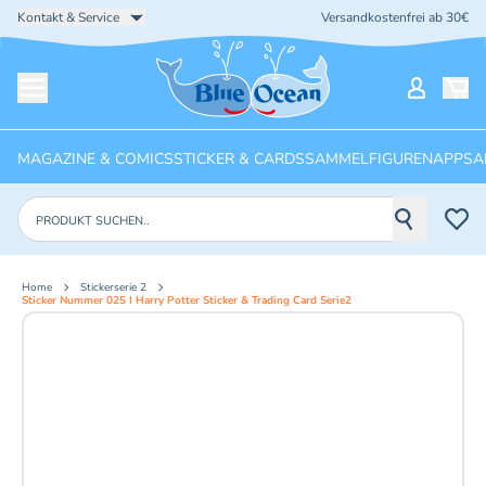
Kontakt & Service
Versandkostenfrei ab 30€
Startseite
Mein Ko
Menü öffnen
MAGAZINE & COMICS
STICKER & CARDS
SAMMELFIGUREN
APPS
A
Produkte suchen
Home
Stickerserie 2
Sticker Nummer 025 I Harry Potter Sticker & Trading Card Serie2