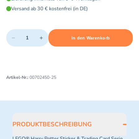
Versand ab 30 € kostenfrei (in DE)
Quantity
−
+
In den Warenkorb
Minimum quantity: 1
Add 1 item to cart
Maximum quantity: 3
Artikel-Nr.:
00702450-25
PRODUKTBESCHREIBUNG
LEGO® Harry Potter Sticker & Trading Card Serie