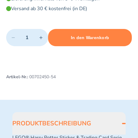
Versand ab 30 € kostenfrei (in DE)
Quantity
−
+
In den Warenkorb
Minimum quantity: 1
Add 1 item to cart
Maximum quantity: 3
Artikel-Nr.:
00702450-54
PRODUKTBESCHREIBUNG
LEGO® Harry Potter Sticker & Trading Card Serie