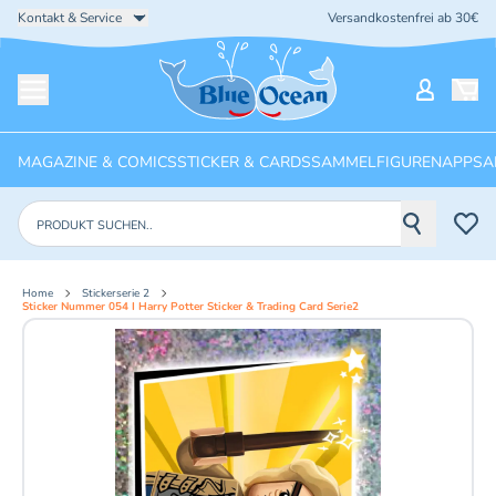
Kontakt & Service
Versandkostenfrei ab 30€
Startseite
Mein Ko
Menü öffnen
MAGAZINE & COMICS
STICKER & CARDS
SAMMELFIGUREN
APPS
A
Produkte suchen
Home
Stickerserie 2
Sticker Nummer 054 I Harry Potter Sticker & Trading Card Serie2