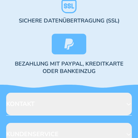
SICHERE DATENÜBERTRAGUNG (SSL)
BEZAHLUNG MIT PAYPAL, KREDITKARTE
ODER BANKEINZUG
KONTAKT
Blue Ocean Entertainment AG
Seidenstraße 19
70174 Stuttgart
KUNDENSERVICE