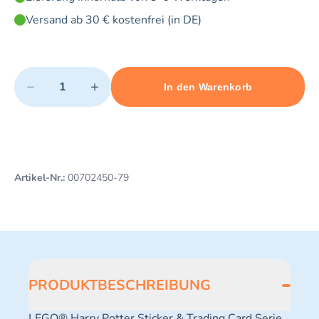
Versand ab 30 € kostenfrei (in DE)
Quantity
−
+
In den Warenkorb
Minimum quantity: 1
Add 1 item to cart
Maximum quantity: 3
Artikel-Nr.:
00702450-79
PRODUKTBESCHREIBUNG
LEGO® Harry Potter Sticker & Trading Card Serie