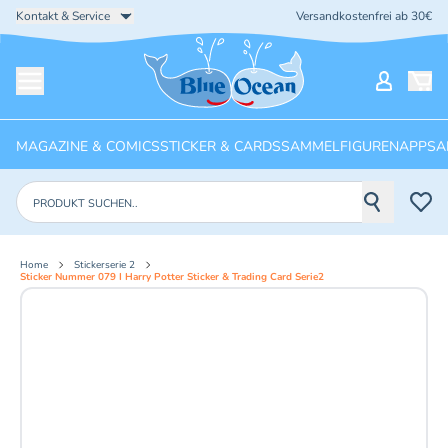
Kontakt & Service
Versandkostenfrei ab 30€
Startseite
Mein Ko
Menü öffnen
MAGAZINE & COMICS
STICKER & CARDS
SAMMELFIGUREN
APPS
A
Produkte suchen
Home
Stickerserie 2
Sticker Nummer 079 I Harry Potter Sticker & Trading Card Serie2