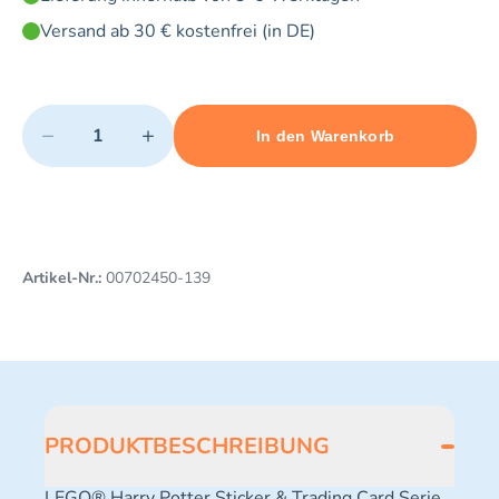
Versand ab 30 € kostenfrei (in DE)
Quantity
−
+
In den Warenkorb
Minimum quantity: 1
Add 1 item to cart
Maximum quantity: 3
Artikel-Nr.:
00702450-139
PRODUKTBESCHREIBUNG
LEGO® Harry Potter Sticker & Trading Card Serie