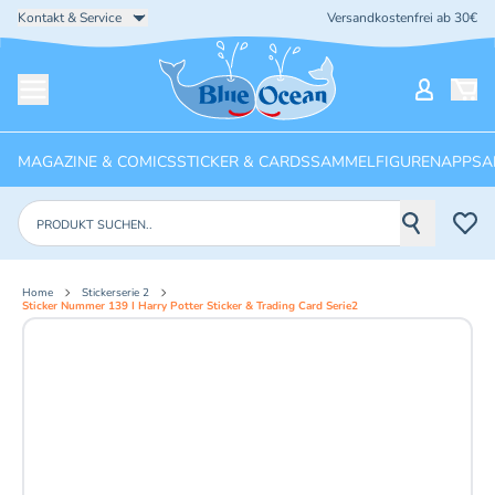
Kontakt & Service
Versandkostenfrei ab 30€
Startseite
Mein Ko
Menü öffnen
MAGAZINE & COMICS
STICKER & CARDS
SAMMELFIGUREN
APPS
A
Produkte suchen
Home
Stickerserie 2
Sticker Nummer 139 I Harry Potter Sticker & Trading Card Serie2