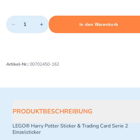
Quantity
−
+
In den Warenkorb
Minimum quantity: 1
Add 1 item to cart
Maximum quantity: 3
Artikel-Nr.:
00702450-162
PRODUKTBESCHREIBUNG
LEGO® Harry Potter Sticker & Trading Card Serie 2
Einzelsticker