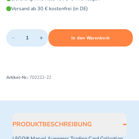
Versand ab 30 € kostenfrei (in DE)
Quantity
−
+
In den Warenkorb
Minimum quantity: 1
Add 1 item to cart
Maximum quantity: 10
Artikel-Nr.:
702222-22
PRODUKTBESCHREIBUNG
LEGO® Marvel Avengers Trading Card Collection