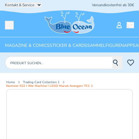
Kontakt & Service
Versandkostenfrei ab 30€
Startseite
Mein Ko
Menü öffnen
MAGAZINE & COMICS
STICKER & CARDS
SAMMELFIGUREN
APPS
A
Produkte suchen
Home
Trading Card Collection 1
Nummer 022 I War Machine I LEGO Marvel Avengers TCC 1