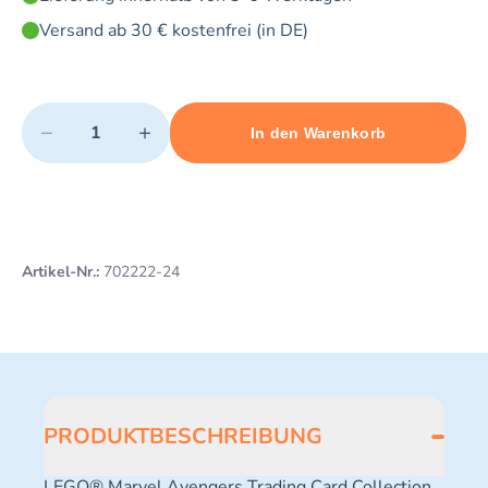
Versand ab 30 € kostenfrei (in DE)
Quantity
−
+
In den Warenkorb
Minimum quantity: 1
Add 1 item to cart
Maximum quantity: 10
Artikel-Nr.:
702222-24
PRODUKTBESCHREIBUNG
LEGO® Marvel Avengers Trading Card Collection