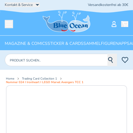
Kontakt & Service
Versandkostenfrei ab 30€
Startseite
Mein Ko
Menü öffnen
MAGAZINE & COMICS
STICKER & CARDS
SAMMELFIGUREN
APPS
A
Produkte suchen
Home
Trading Card Collection 1
Nummer 024 I Ironheart I LEGO Marvel Avengers TCC 1