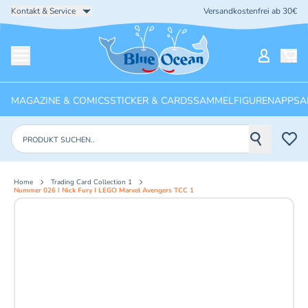
Kontakt & Service
Versandkostenfrei ab 30€
Startseite
Mein Ko
Menü öffnen
MAGAZINE & COMICS
STICKER & CARDS
SAMMELFIGUREN
APPS
A
Produkte suchen
Home
Trading Card Collection 1
Nummer 026 I Nick Fury I LEGO Marvel Avengers TCC 1