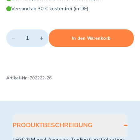
Versand ab 30 € kostenfrei (in DE)
Quantity
−
+
In den Warenkorb
Minimum quantity: 1
Add 1 item to cart
Maximum quantity: 10
Artikel-Nr.:
702222-26
PRODUKTBESCHREIBUNG
LEGO® Marvel Avengers Trading Card Collection