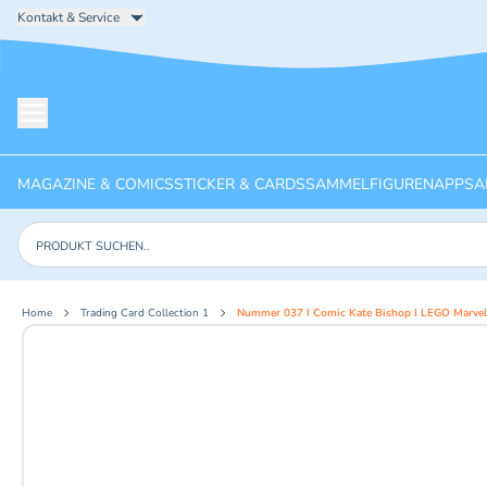
Kontakt & Service
Menü öffnen
MAGAZINE & COMICS
STICKER & CARDS
SAMMELFIGUREN
APPS
A
Produkte suchen
Home
Trading Card Collection 1
Nummer 037 I Comic Kate Bishop I LEGO Marvel