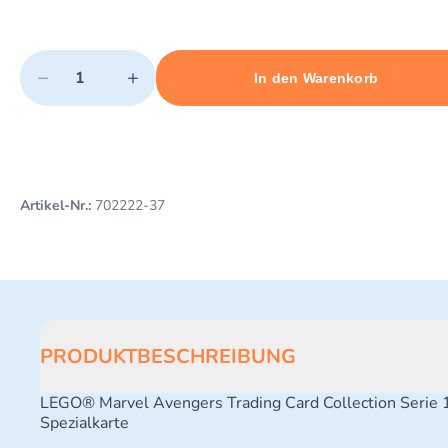
Quantity
−
+
In den Warenkorb
Minimum quantity: 1
Add 1 item to cart
Maximum quantity: 10
Artikel-Nr.:
702222-37
PRODUKTBESCHREIBUNG
LEGO® Marvel Avengers Trading Card Collection Serie 
Spezialkarte