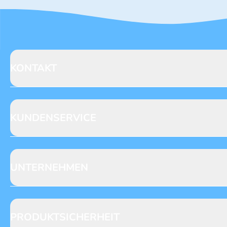
KONTAKT
Blue Ocean Entertainment AG
Seidenstraße 19
70174 Stuttgart
KUNDENSERVICE
https://www.blue-ocean.de/kundenservice
Abo-Telefon: +49 (0) 781 / 6396735**
Gewinnspiele
Leserpost
UNTERNEHMEN
NACHRICHT SCHREIBEN
Anfragen
Datenschutz
Verlag
Reklamation
Loyalty
Abo kündigen
PRODUKTSICHERHEIT
Presse