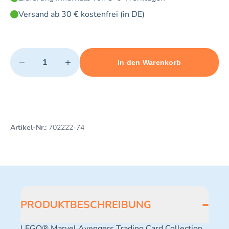
Versand ab 30 € kostenfrei (in DE)
Quantity
−
+
In den Warenkorb
Minimum quantity: 1
Add 1 item to cart
Maximum quantity: 10
Artikel-Nr.:
702222-74
PRODUKTBESCHREIBUNG
LEGO® Marvel Avengers Trading Card Collection