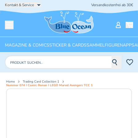
Kontakt & Service
Versandkostenfrei ab 30€
Startseite
Mein Ko
Menü öffnen
MAGAZINE & COMICS
STICKER & CARDS
SAMMELFIGUREN
APPS
A
Produkte suchen
Home
Trading Card Collection 1
Nummer 074 I Comic Ronan I LEGO Marvel Avengers TCC 1