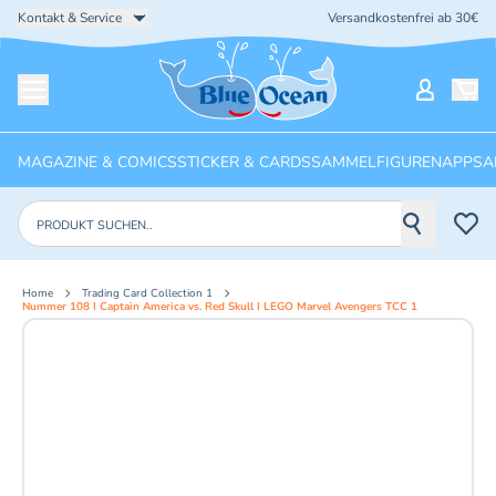
Kontakt & Service
Versandkostenfrei ab 30€
Startseite
Mein Ko
Menü öffnen
MAGAZINE & COMICS
STICKER & CARDS
SAMMELFIGUREN
APPS
A
Produkte suchen
Home
Trading Card Collection 1
Nummer 108 I Captain America vs. Red Skull I LEGO Marvel Avengers TCC 1