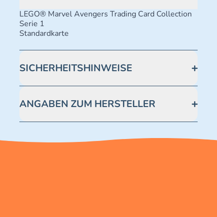
LEGO® Marvel Avengers Trading Card Collection
Serie 1
Standardkarte
SICHERHEITSHINWEISE
Achtung! Nicht geeignet für Kinder unter 3 Jahren.
Enthält verschluckbare Kleinteile -
ANGABEN ZUM HERSTELLER
Erstickungsgefahr.
Blue Ocean Entertainment AG https://www.blue-
ocean.de/kundenservice Telefonnummer: 0711
2202990 Seidenstraße 19 70174 Stuttgart