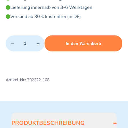
Lieferung innerhalb von 3-6 Werktagen
Versand ab 30 € kostenfrei (in DE)
Quantity
−
+
In den Warenkorb
Minimum quantity: 1
Add 1 item to cart
Maximum quantity: 10
Artikel-Nr.:
702222-108
PRODUKTBESCHREIBUNG