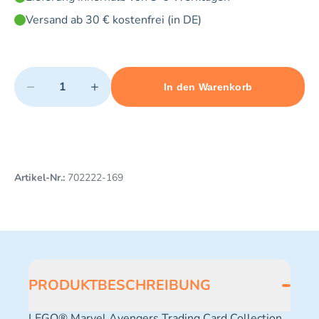
Versand ab 30 € kostenfrei (in DE)
Quantity
−
+
In den Warenkorb
Minimum quantity: 1
Add 1 item to cart
Maximum quantity: 10
Artikel-Nr.:
702222-169
PRODUKTBESCHREIBUNG
LEGO® Marvel Avengers Trading Card Collection