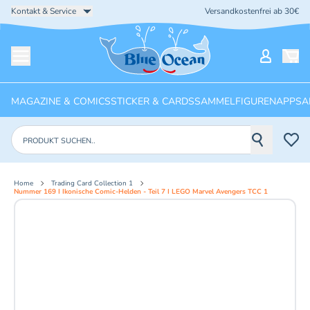
Kontakt & Service
Versandkostenfrei ab 30€
Startseite
Mein Ko
Menü öffnen
MAGAZINE & COMICS
STICKER & CARDS
SAMMELFIGUREN
APPS
A
Produkte suchen
Home
Trading Card Collection 1
Nummer 169 I Ikonische Comic-Helden - Teil 7 I LEGO Marvel Avengers TCC 1