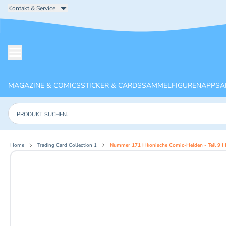
Kontakt & Service
Menü öffnen
MAGAZINE & COMICS
STICKER & CARDS
SAMMELFIGUREN
APPS
A
Produkte suchen
Home
Trading Card Collection 1
Nummer 171 I Ikonische Comic-Helden - Teil 9 