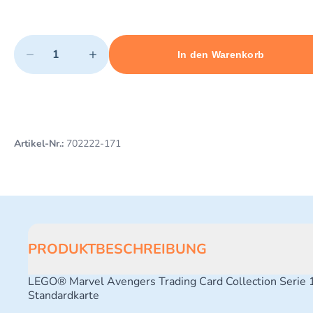
Quantity
−
+
In den Warenkorb
Minimum quantity: 1
Add 1 item to cart
Maximum quantity: 10
Artikel-Nr.:
702222-171
PRODUKTBESCHREIBUNG
LEGO® Marvel Avengers Trading Card Collection Serie 
Standardkarte