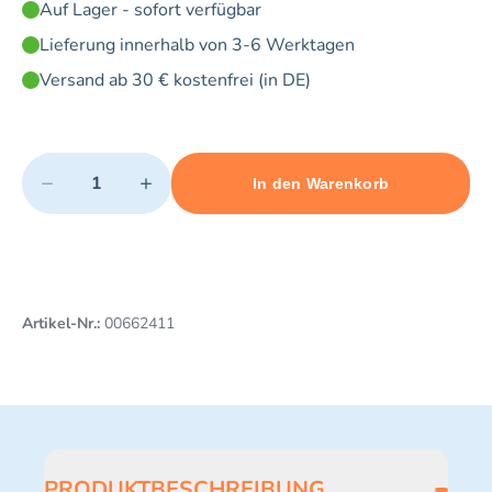
Auf Lager - sofort verfügbar
Lieferung innerhalb von 3-6 Werktagen
Versand ab 30 € kostenfrei (in DE)
Quantity
−
+
In den Warenkorb
Minimum quantity: 1
Add 1 item to cart
Maximum quantity: 5
Artikel-Nr.:
00662411
PRODUKTBESCHREIBUNG