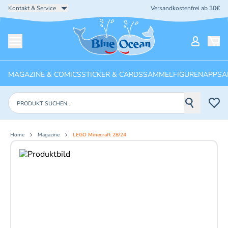
Kontakt & Service
Versandkostenfrei ab 30€
Startseite
Mein Ko
Menü öffnen
MAGAZINE & COMICS
STICKER & CARDS
SAMMELFIGUREN
APPS
A
Produkte suchen
Home
Magazine
LEGO Minecraft 28/24
Aktuelles Bild: 1 von 2