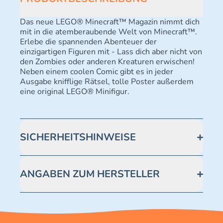
Das neue LEGO® Minecraft™ Magazin nimmt dich
mit in die atemberaubende Welt von Minecraft™.
Erlebe die spannenden Abenteuer der
einzigartigen Figuren mit - Lass dich aber nicht von
den Zombies oder anderen Kreaturen erwischen!
Neben einem coolen Comic gibt es in jeder
Ausgabe knifflige Rätsel, tolle Poster außerdem
eine original LEGO® Minifigur.
SICHERHEITSHINWEISE
Achtung! Erstickungsgefahr. Kleine Teile.
ANGABEN ZUM HERSTELLER
Blue Ocean Entertainment AG https://www.blue-
ocean.de/kundenservice Telefonnummer: 0711
2202990 Seidenstraße 19 70174 Stuttgart