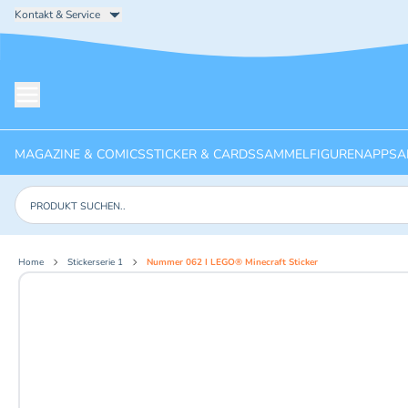
Kontakt & Service
Menü öffnen
MAGAZINE & COMICS
STICKER & CARDS
SAMMELFIGUREN
APPS
A
Produkte suchen
Home
Stickerserie 1
Nummer 062 I LEGO® Minecraft Sticker