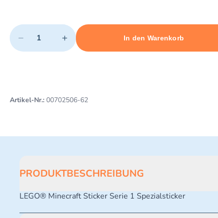
Quantity
−
+
In den Warenkorb
Minimum quantity: 1
Add 1 item to cart
Maximum quantity: 3
Artikel-Nr.:
00702506-62
PRODUKTBESCHREIBUNG
LEGO® Minecraft Sticker Serie 1 Spezialsticker