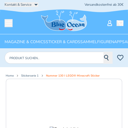
Kontakt & Service
Versandkostenfrei ab 30€
Startseite
Mein Ko
Menü öffnen
MAGAZINE & COMICS
STICKER & CARDS
SAMMELFIGUREN
APPS
A
Produkte suchen
Home
Stickerserie 1
Nummer 130 I LEGO® Minecraft Sticker