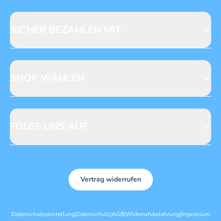
Fragen zur Produktsicherheit
Licensing
Mediadaten
SICHER BEZAHLEN MIT
SHOP WÄHLEN
CH
DE
FOLGE UNS AUF
Vertrag widerrufen
Datenschutzeinstellung
|
Datenschutz
|
AGB
|
Widerrufsbelehrung
|
Impressum