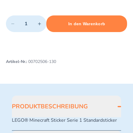
Quantity
−
+
In den Warenkorb
Minimum quantity: 1
Add 1 item to cart
Maximum quantity: 3
Artikel-Nr.:
00702506-130
PRODUKTBESCHREIBUNG
LEGO® Minecraft Sticker Serie 1 Standardsticker