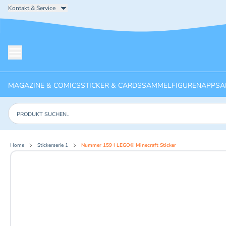
Kontakt & Service
Menü öffnen
MAGAZINE & COMICS
STICKER & CARDS
SAMMELFIGUREN
APPS
A
Produkte suchen
Home
Stickerserie 1
Nummer 159 I LEGO® Minecraft Sticker