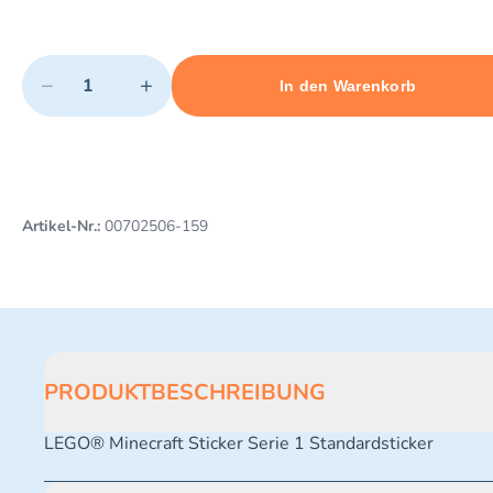
Quantity
−
+
In den Warenkorb
Minimum quantity: 1
Add 1 item to cart
Maximum quantity: 3
Artikel-Nr.:
00702506-159
PRODUKTBESCHREIBUNG
LEGO® Minecraft Sticker Serie 1 Standardsticker