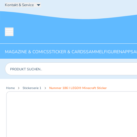
Kontakt & Service
Menü öffnen
MAGAZINE & COMICS
STICKER & CARDS
SAMMELFIGUREN
APPS
A
Produkte suchen
Home
Stickerserie 1
Nummer 186 I LEGO® Minecraft Sticker