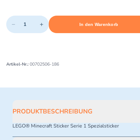
Quantity
−
+
In den Warenkorb
Minimum quantity: 1
Add 1 item to cart
Maximum quantity: 3
Artikel-Nr.:
00702506-186
PRODUKTBESCHREIBUNG
LEGO® Minecraft Sticker Serie 1 Spezialsticker