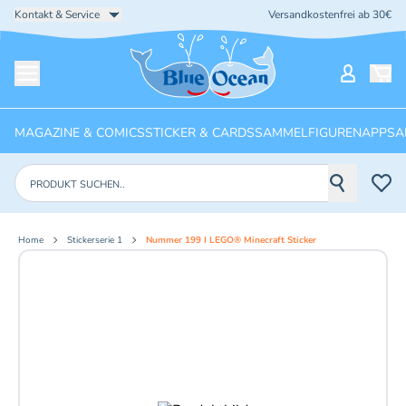
Kontakt & Service
Versandkostenfrei ab 30€
Startseite
Mein Ko
Menü öffnen
MAGAZINE & COMICS
STICKER & CARDS
SAMMELFIGUREN
APPS
A
Produkte suchen
Home
Stickerserie 1
Nummer 199 I LEGO® Minecraft Sticker