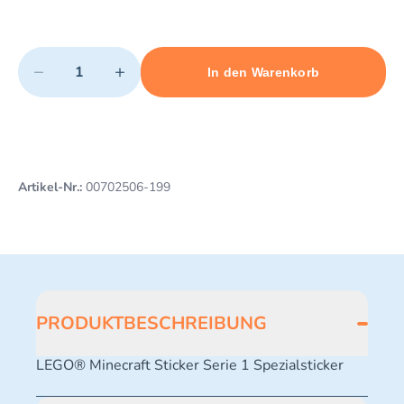
Quantity
−
+
In den Warenkorb
Minimum quantity: 1
Add 1 item to cart
Maximum quantity: 3
Artikel-Nr.:
00702506-199
PRODUKTBESCHREIBUNG
LEGO® Minecraft Sticker Serie 1 Spezialsticker