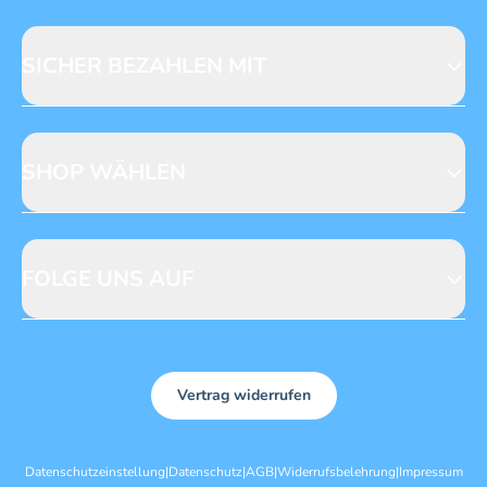
Fragen zur Produktsicherheit
Licensing
Mediadaten
SICHER BEZAHLEN MIT
SHOP WÄHLEN
CH
DE
FOLGE UNS AUF
Vertrag widerrufen
Datenschutzeinstellung
|
Datenschutz
|
AGB
|
Widerrufsbelehrung
|
Impressum