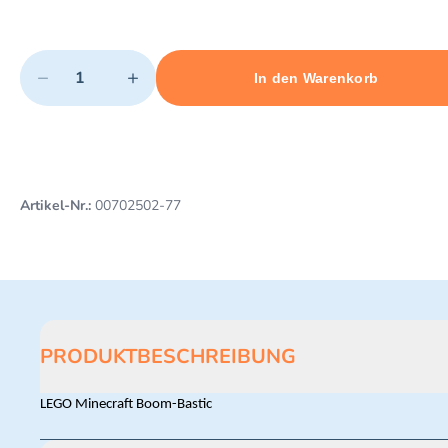
Quantity
−
+
In den Warenkorb
Minimum quantity: 1
Add 1 item to cart
Maximum quantity: 3
Artikel-Nr.:
00702502-77
PRODUKTBESCHREIBUNG
LEGO Minecraft Boom-Bastic