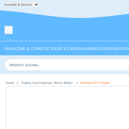
Kontakt & Service
Menü öffnen
MAGAZINE & COMICS
STICKER & CARDS
SAMMELFIGUREN
APPS
A
Produkte suchen
Home
Trading Card Collection "Boom-Bastic"
Nummer 077 I Panda