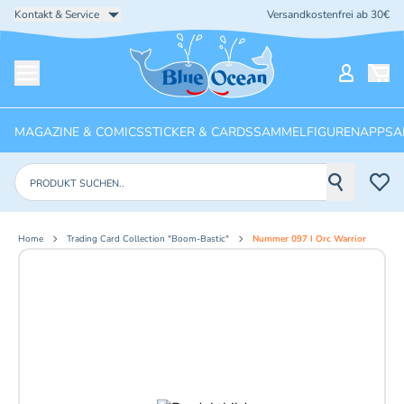
Kontakt & Service
Versandkostenfrei ab 30€
Startseite
Mein Ko
Menü öffnen
MAGAZINE & COMICS
STICKER & CARDS
SAMMELFIGUREN
APPS
A
Produkte suchen
Home
Trading Card Collection "Boom-Bastic"
Nummer 097 I Orc Warrior