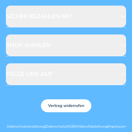
Fragen zur Produktsicherheit
Licensing
Mediadaten
SICHER BEZAHLEN MIT
SHOP WÄHLEN
CH
DE
FOLGE UNS AUF
Vertrag widerrufen
Datenschutzeinstellung
|
Datenschutz
|
AGB
|
Widerrufsbelehrung
|
Impressum