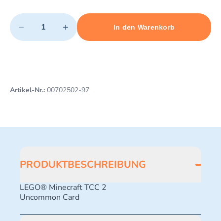
Quantity
−
+
In den Warenkorb
Minimum quantity: 1
Add 1 item to cart
Maximum quantity: 3
Artikel-Nr.:
00702502-97
PRODUKTBESCHREIBUNG
LEGO® Minecraft TCC 2
Uncommon Card