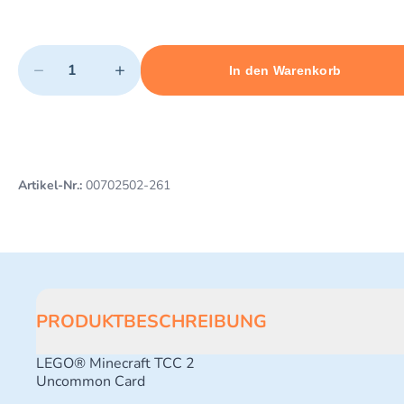
Quantity
−
+
In den Warenkorb
Minimum quantity: 1
Add 1 item to cart
Maximum quantity: 498
Artikel-Nr.:
00702502-261
PRODUKTBESCHREIBUNG
LEGO® Minecraft TCC 2
Uncommon Card