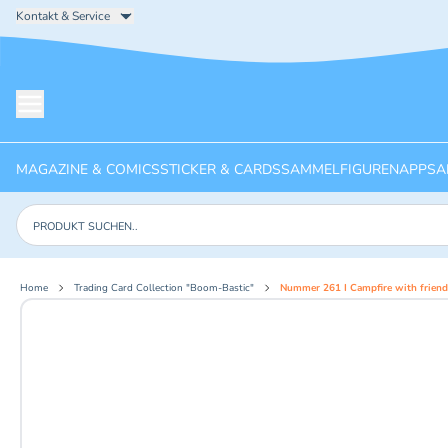
Kontakt & Service
Menü öffnen
MAGAZINE & COMICS
STICKER & CARDS
SAMMELFIGUREN
APPS
A
Produkte suchen
Home
Trading Card Collection "Boom-Bastic"
Nummer 261 I Campfire with friend