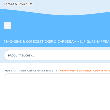
Kontakt & Service
Menü öffnen
MAGAZINE & COMICS
STICKER & CARDS
SAMMELFIGUREN
APPS
A
Produkte suchen
Home
Trading Card Collection Serie 1
Nummer 059 I Bergarbeiter I LEGO Minecra