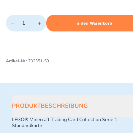
Quantity
−
+
In den Warenkorb
Minimum quantity: 1
Add 1 item to cart
Maximum quantity: 3
Artikel-Nr.:
702351-59
PRODUKTBESCHREIBUNG
LEGO® Minecraft Trading Card Collection Serie 1
Standardkarte