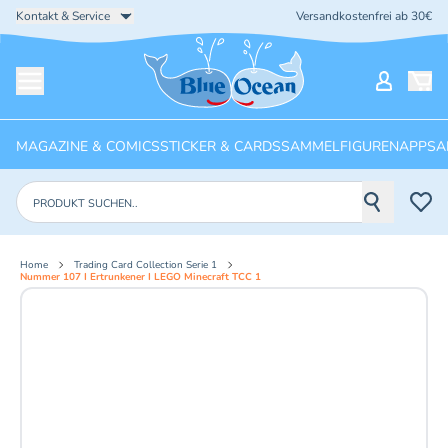
Kontakt & Service
Versandkostenfrei ab 30€
Startseite
Mein Ko
Menü öffnen
MAGAZINE & COMICS
STICKER & CARDS
SAMMELFIGUREN
APPS
A
Produkte suchen
Home
Trading Card Collection Serie 1
Nummer 107 I Ertrunkener I LEGO Minecraft TCC 1