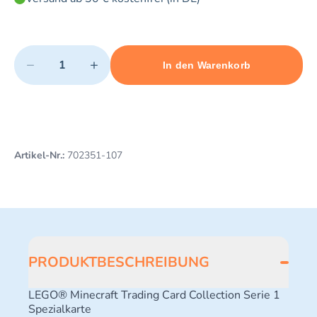
Quantity
−
+
In den Warenkorb
Minimum quantity: 1
Add 1 item to cart
Maximum quantity: 3
Artikel-Nr.:
702351-107
PRODUKTBESCHREIBUNG
LEGO® Minecraft Trading Card Collection Serie 1
Spezialkarte