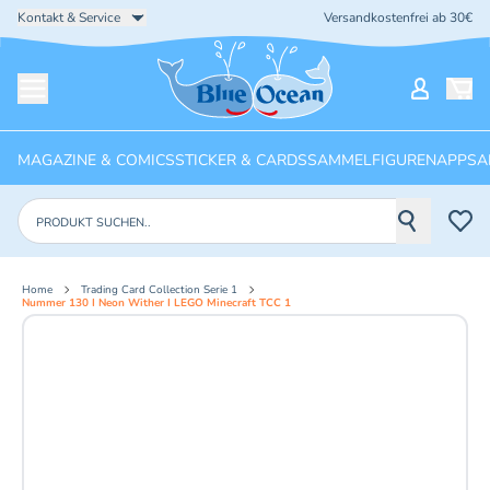
Kontakt & Service
Versandkostenfrei ab 30€
Startseite
Mein Ko
Menü öffnen
MAGAZINE & COMICS
STICKER & CARDS
SAMMELFIGUREN
APPS
A
Produkte suchen
Home
Trading Card Collection Serie 1
Nummer 130 I Neon Wither I LEGO Minecraft TCC 1