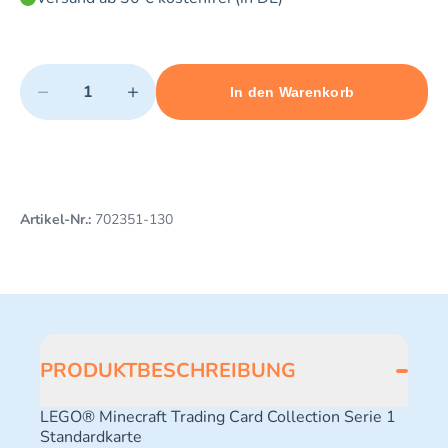
Quantity
−
+
In den Warenkorb
Minimum quantity: 1
Add 1 item to cart
Maximum quantity: 3
Artikel-Nr.:
702351-130
PRODUKTBESCHREIBUNG
LEGO® Minecraft Trading Card Collection Serie 1
Standardkarte