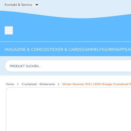
Kontakt & Service
Menü öffnen
MAGAZINE & COMICS
STICKER & CARDS
SAMMELFIGUREN
APPS
A
Produkte suchen
Home
Crystalized - Stickerserie
Sticker Nummer 010 I LEGO Ninjago Crystalized St