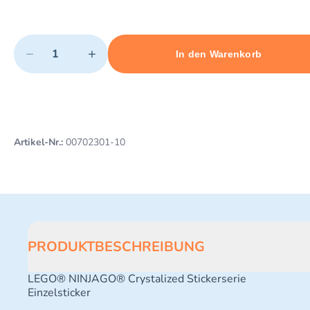
Quantity
−
+
In den Warenkorb
Minimum quantity: 1
Add 1 item to cart
Maximum quantity: 3
Artikel-Nr.:
00702301-10
PRODUKTBESCHREIBUNG
LEGO® NINJAGO® Crystalized Stickerserie
Einzelsticker